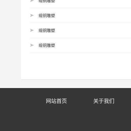
缎铜雕塑
缎铜雕塑
缎铜雕塑
缎铜雕塑
网站首页
关于我们
手机：13755044416  18974899099 (金小姐）13317